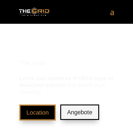
The Grid
Lerne das moderne HYROX Gym in
München kennen
und komm zum
Training!
Angebote
Location