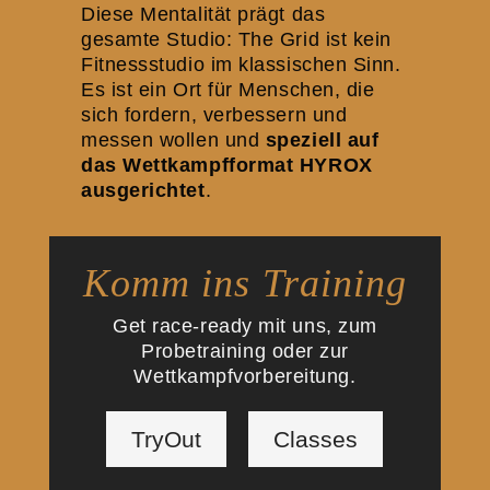
Diese Mentalität prägt das
gesamte Studio: The Grid ist kein
Fitnessstudio im klassischen Sinn.
Es ist ein Ort für Menschen, die
sich fordern, verbessern und
messen wollen und
speziell auf
das Wettkampfformat HYROX
ausgerichtet
.
Komm ins Training
Get race-ready mit uns, zum
Probetraining oder zur
Wettkampfvorbereitung.
TryOut
Classes