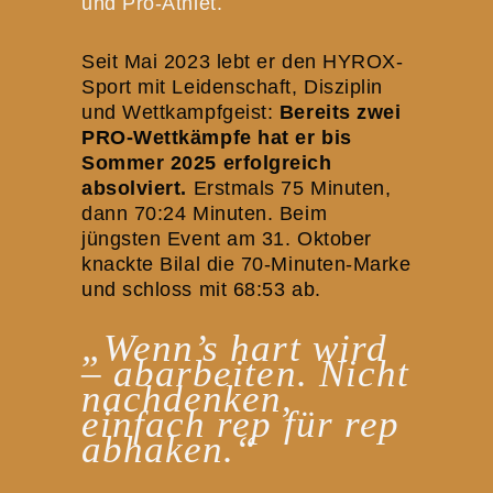
und Pro-Athlet.
Seit Mai 2023 lebt er den HYROX-
Sport mit Leidenschaft, Disziplin
und Wettkampfgeist:
Bereits zwei
PRO-Wettkämpfe hat er bis
Sommer 2025 erfolgreich
absolviert.
Erstmals 75 Minuten,
dann 70:24 Minuten. Beim
jüngsten Event am 31. Oktober
knackte Bilal die 70-Minuten-Marke
und schloss mit 68:53 ab.
„Wenn’s hart wird
– abarbeiten. Nicht
nachdenken,
einfach rep für rep
abhaken.“