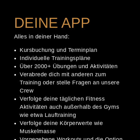
dein
own
Personal
Race
pace.
Training,
DEINE APP
Race
Warmup
Alles in deiner Hand:
Kursbuchung und Terminplan
Individuelle Trainingspläne
Über 2000+ Übungen und Aktivitäten
Verabrede dich mit anderen zum
Training oder stelle Fragen an unsere
Crew
Verfolge deine täglichen Fitness
Aktivitäten auch außerhalb des Gyms
wie etwa Lauftraining
Verfolge deine Körperwerte wie
Muskelmasse
Vorgegebene Workouts und die Option