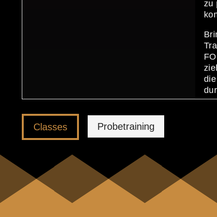
zu
ko
Bri
Tra
FO
zi
die
du
Probetraining
Classes