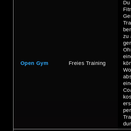
Du
Fit
Ge
Tr
be
zu 
ger
Oh
ei
Open Gym
Freies Training
kön
Wor
abs
ei
Co
kos
ers
per
Tra
dur