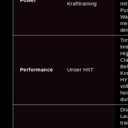
Power
Krafttraining
mit
Pu
Wal
meh
de
Tim
lim
Hig
Cla
Be
Performance
Unser HIIT
Ko
HY
vol
hei
du
Dis
Lau
tra