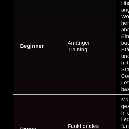
Hie
an
Wo
her
abe
Ein
Anfänger
ba
Beginner
Training
St
und
mit
Str
Co
Let
ba
Ma
gez
In
lie
Funktionales
fun