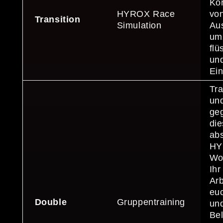
Kör
HYROX Race
von
Transition
Simulation
Au
umz
flü
un
Ei
Tra
un
geg
di
abs
HY
Wor
Ihr
Arb
euc
Double
Gruppentraining
und
Bel